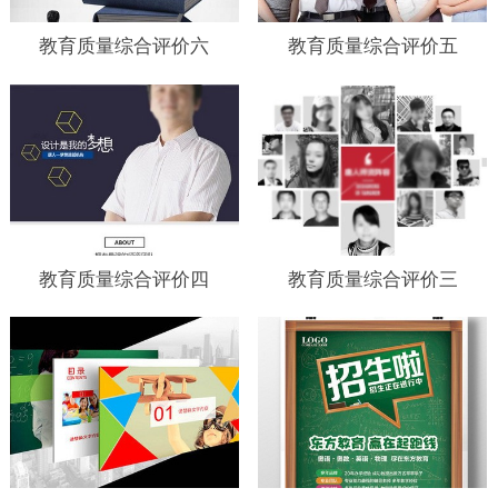
教育质量综合评价六
教育质量综合评价五
教育质量综合评价四
教育质量综合评价三