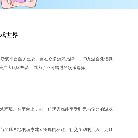
游戏世界
游戏平台至关重要。而在众多游戏品牌中，J9九游会凭借其
深受广大玩家热爱，成为了不可错过的娱乐选择。
游戏环境。在平台上，每一位玩家都能享受到无与伦比的游戏
字与全球各地的玩家建立深厚的友谊。社交互动的加入，无疑